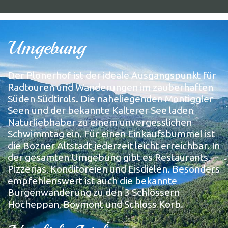
Umgebung
Der Plonerhof ist der ideale Ausgangspunkt für
Radtouren und Wanderungen im zauberhaften
Süden Südtirols. Die naheliegenden Montiggler
Seen und der bekannte Kalterer See laden
Naturliebhaber zu einem unvergesslichen
Schwimmtag ein. Für einen Einkaufsbummel ist
die Bozner Altstadt jederzeit leicht erreichbar. In
der gesamten Umgebung gibt es Restaurants,
Pizzerias, Konditoreien und Eisdielen. Besonders
empfehlenswert ist auch die bekannte
Burgenwanderung zu den 3 Schlössern
Hocheppan, Boymont und Schloss Korb.