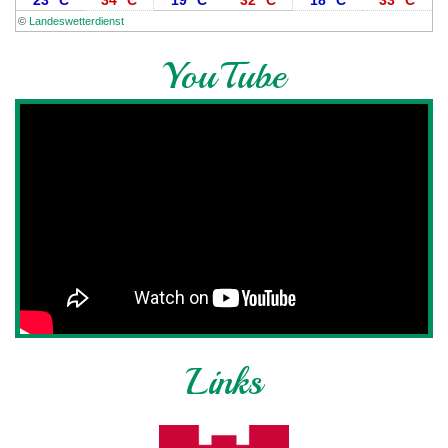
©
Landeswetterdienst
YouTube
Links