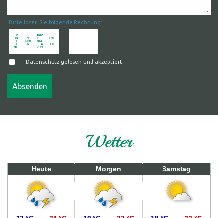
Bitte lösen Sie folgende Rechnung:
 X          PHX      

3B     9    T     T9U

 E    6HW   D6L      

 E     N      4   33T

Datenschutz gelesen und akzeptiert
Wetter
Heute
Morgen
Samstag
23 °C
34 °C
19 °C
32 °C
18 °C
33 °C