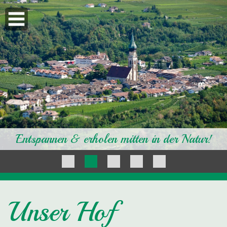
DE
IT
UNSER HOF
WOHNUNGEN /
PREISE
Entspannen & erholen mitten in der Natur!
UMGEBUNG
ANREISE
KONTAKT
Unser Hof